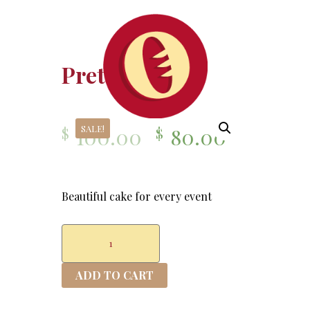
Pretty Cake
SALE!
100.00
80.00
$
$
Beautiful cake for every event
Pretty
Cake
quantity
ADD TO CART