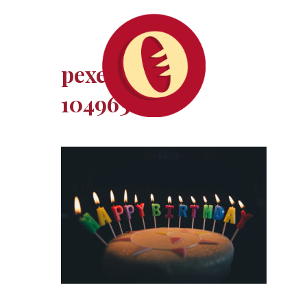
pexels-photo-
104963